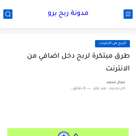
مدونة ربح برو
الربح من الانترنت
طرق مبتكرة لربح دخل اضافي من
الانترنت
جمال محمد
اخر تحديث :
منذ عام
6 دقائق للقراءة